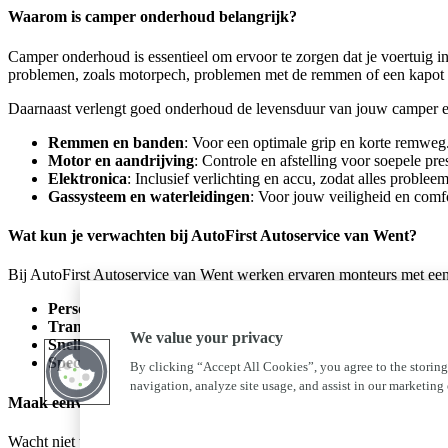
Waarom is camper onderhoud belangrijk?
Camper onderhoud is essentieel om ervoor te zorgen dat je voertuig i
problemen, zoals motorpech, problemen met de remmen of een kapot 
Daarnaast verlengt goed onderhoud de levensduur van jouw camper en 
Remmen en banden
: Voor een optimale grip en korte remweg
Motor en aandrijving
: Controle en afstelling voor soepele pres
Elektronica
: Inclusief verlichting en accu, zodat alles problee
Gassysteem en waterleidingen
: Voor jouw veiligheid en com
Wat kun je verwachten bij AutoFirst Autoservice van Went?
Bij AutoFirst Autoservice van Went werken ervaren monteurs met een 
Persoonlijk advies
: We kijken samen naar wat jouw camper no
Transparante prijzen
: Geen verrassingen achteraf.
We value your privacy
Snelle service
: We zorgen dat je snel weer de weg op kunt.
Specialistische kennis
: Zowel voor oudere campers als de nie
By clicking “Accept All Cookies”, you agree to the storing
navigation, analyze site usage, and assist in our marketing e
Maak eenvoudig een afspraak
Wacht niet tot de volgende reis om jouw camper te laten checken.
Pla