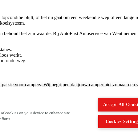
n topconditie blijft, of het nu gaat om een weekendje weg of een lang
koelsysteem.
behoudt het zijn waarde. Bij AutoFirst Autoservice van Went nemen we
.
taties.
mloos werkt.
fort onderweg.
passie voor campers. Wij begrijpen dat jouw camper niet zomaar een v
dig heeft.
Accept All Cooki
uwste modellen.
 of cookies on your device to enhance site
fforts.
Cookies Setting
n vandaag nog een afspraak bij AutoFirst
Autoservice van Went
i