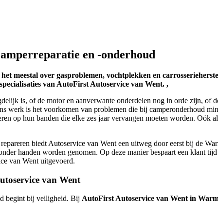
camperreparatie en -onderhoud
eestal over gasproblemen, vochtplekken en carrosserieherstel, 
specialisaties van AutoFirst Autoservice van Went. ,
gdelijk is, of de motor en aanverwante onderdelen nog in orde zijn, of 
 ,,Ons werk is het voorkomen van problemen die bij camperonderhoud mi
eren op hun banden die elke zes jaar vervangen moeten worden. Oók als 
repareren biedt Autoservice van Went een uitweg door eerst bij de War
w onder handen worden genomen. Op deze manier bespaart een klant tijd
rvice van Went uitgevoerd.
utoservice van Went
d begint bij veiligheid. Bij
AutoFirst
Autoservice van Went
in Warm