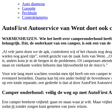
Auto diagnose
Garantie
Pechhulp
Controlelampjes
AutoFirst Autoservice van Went
doet ook 
WARMENHUIZEN- Wie het heeft over camperonderhoud heeft het m
belangrijk. Dát, de onderkant van een camper, is ook een van de 
,Al vele jaren doen we de apk, controleren wij of het chassis nog deu
wielen nog goed zijn”, vertelt gezicht van de zaak Joris van Went.
is, anders kom je in de bergen in de problemen. Of camperaars attend
staan en vierkante wielen behoren dan bijvoorbeeld tot de risico’s.”
Voor wie lang moet wachten voordat men tijd heeft om een camper te 
eventueel herstellen. Daarna kan bij een ander bedrijf de bovenbou
op een totale reparatie, een gedeelte is dan al door AutoFirst Autose
Camper onderhoud: veilig de weg op met AutoFirst A
Een camper betekent vrijheid: gaan en staan waar je wilt. Maar vrijhei
zodat jij zonder zorgen kunt genieten van jouw reizen.