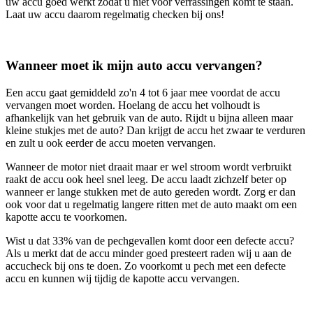
uw accu goed werkt zodat u niet voor verrassingen komt te staan.
Laat uw accu daarom regelmatig checken bij ons!
Wanneer moet ik mijn auto accu vervangen?
Een accu gaat gemiddeld zo'n 4 tot 6 jaar mee voordat de accu
vervangen moet worden. Hoelang de accu het volhoudt is
afhankelijk van het gebruik van de auto. Rijdt u bijna alleen maar
kleine stukjes met de auto? Dan krijgt de accu het zwaar te verduren
en zult u ook eerder de accu moeten vervangen.
Wanneer de motor niet draait maar er wel stroom wordt verbruikt
raakt de accu ook heel snel leeg. De accu laadt zichzelf beter op
wanneer er lange stukken met de auto gereden wordt. Zorg er dan
ook voor dat u regelmatig langere ritten met de auto maakt om een
kapotte accu te voorkomen.
Wist u dat 33% van de pechgevallen komt door een defecte accu?
Als u merkt dat de accu minder goed presteert raden wij u aan de
accucheck bij ons te doen. Zo voorkomt u pech met een defecte
accu en kunnen wij tijdig de kapotte accu vervangen.