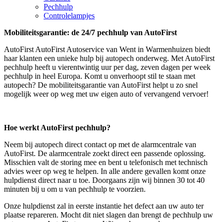
Pechhulp
Controlelampjes
Mobiliteitsgarantie: de 24/7 pechhulp van AutoFirst
AutoFirst AutoFirst Autoservice van Went in Warmenhuizen biedt
haar klanten een unieke hulp bij autopech onderweg. Met AutoFirst
pechhulp heeft u vierentwintig uur per dag, zeven dagen per week
pechhulp in heel Europa. Komt u onverhoopt stil te staan met
autopech? De mobiliteitsgarantie van AutoFirst helpt u zo snel
mogelijk weer op weg met uw eigen auto of vervangend vervoer!
Hoe werkt AutoFirst pechhulp?
Neem bij autopech direct contact op met de alarmcentrale van
AutoFirst. De alarmcentrale zoekt direct een passende oplossing.
Misschien valt de storing mee en bent u telefonisch met technisch
advies weer op weg te helpen. In alle andere gevallen komt onze
hulpdienst direct naar u toe. Doorgaans zijn wij binnen 30 tot 40
minuten bij u om u van pechhulp te voorzien.
Onze hulpdienst zal in eerste instantie het defect aan uw auto ter
plaatse repareren. Mocht dit niet slagen dan brengt de pechhulp uw