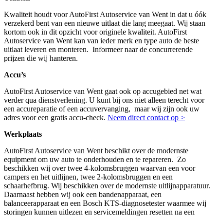
Kwaliteit houdt voor AutoFirst Autoservice van Went in dat u óók
verzekerd bent van een nieuwe uitlaat die lang meegaat. Wij staan
kortom ook in dit opzicht voor originele kwaliteit. AutoFirst
Autoservice van Went kan van ieder merk en type auto de beste
uitlaat leveren en monteren. Informeer naar de concurrerende
prijzen die wij hanteren.
Accu’s
AutoFirst Autoservice van Went gaat ook op accugebied net wat
verder qua dienstverlening. U kunt bij ons niet alleen terecht voor
een accureparatie of een accuvervanging, maar wij zijn ook uw
adres voor een gratis accu-check.
Neem direct contact op >
Werkplaats
AutoFirst Autoservice van Went beschikt over de modernste
equipment om uw auto te onderhouden en te repareren. Zo
beschikken wij over twee 4-kolomsbruggen waarvan een voor
campers en het uitlijnen, twee 2-kolomsbruggen en een
schaarhefbrug. Wij beschikken over de modernste uitlijnapparatuur.
Daarnaast hebben wij ook een bandenapparaat, een
balanceerapparaat en een Bosch KTS-diagnosetester waarmee wij
storingen kunnen uitlezen en servicemeldingen resetten na een