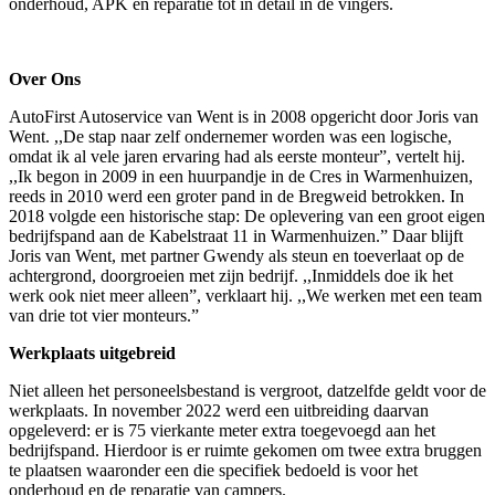
onderhoud, APK en reparatie tot in detail in de vingers.
Over Ons
AutoFirst Autoservice van Went is in 2008 opgericht door Joris van
Went. ,,De stap naar zelf ondernemer worden was een logische,
omdat ik al vele jaren ervaring had als eerste monteur”, vertelt hij.
,,Ik begon in 2009 in een huurpandje in de Cres in Warmenhuizen,
reeds in 2010 werd een groter pand in de Bregweid betrokken. In
2018 volgde een historische stap: De oplevering van een groot eigen
bedrijfspand aan de Kabelstraat 11 in Warmenhuizen.” Daar blijft
Joris van Went, met partner Gwendy als steun en toeverlaat op de
achtergrond, doorgroeien met zijn bedrijf. ,,Inmiddels doe ik het
werk ook niet meer alleen”, verklaart hij. ,,We werken met een team
van drie tot vier monteurs.”
Werkplaats uitgebreid
Niet alleen het personeelsbestand is vergroot, datzelfde geldt voor de
werkplaats. In november 2022 werd een uitbreiding daarvan
opgeleverd: er is 75 vierkante meter extra toegevoegd aan het
bedrijfspand. Hierdoor is er ruimte gekomen om twee extra bruggen
te plaatsen waaronder een die specifiek bedoeld is voor het
onderhoud en de reparatie van campers.