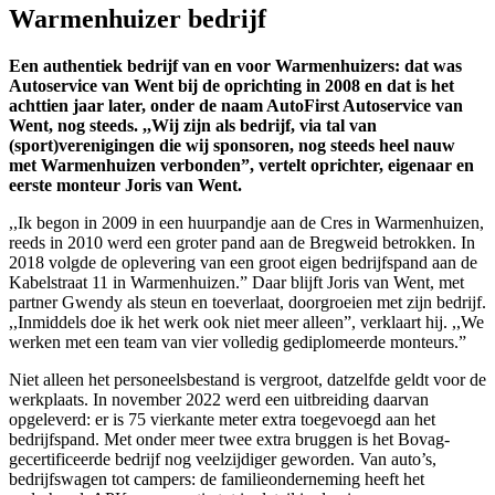
Warmenhuizer bedrijf
Een authentiek bedrijf van en voor Warmenhuizers: dat was
Autoservice van Went bij de oprichting in 2008 en dat is het
achttien jaar later, onder de naam AutoFirst Autoservice van
Went, nog steeds. ,,Wij zijn als bedrijf, via tal van
(sport)verenigingen die wij sponsoren, nog steeds heel nauw
met Warmenhuizen verbonden”, vertelt oprichter, eigenaar en
eerste monteur Joris van Went.
,,Ik begon in 2009 in een huurpandje aan de Cres in Warmenhuizen,
reeds in 2010 werd een groter pand aan de Bregweid betrokken. In
2018 volgde de oplevering van een groot eigen bedrijfspand aan de
Kabelstraat 11 in Warmenhuizen.” Daar blijft Joris van Went, met
partner Gwendy als steun en toeverlaat, doorgroeien met zijn bedrijf.
,,Inmiddels doe ik het werk ook niet meer alleen”, verklaart hij. ,,We
werken met een team van vier volledig gediplomeerde monteurs.”
Niet alleen het personeelsbestand is vergroot, datzelfde geldt voor de
werkplaats. In november 2022 werd een uitbreiding daarvan
opgeleverd: er is 75 vierkante meter extra toegevoegd aan het
bedrijfspand. Met onder meer twee extra bruggen is het Bovag-
gecertificeerde bedrijf nog veelzijdiger geworden. Van auto’s,
bedrijfswagen tot campers: de familieonderneming heeft het