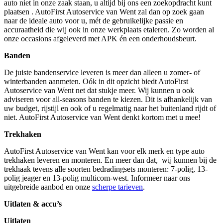
auto niet in onze zaak staan, u altijd bij ons een zoekopdracht kunt
plaatsen . AutoFirst Autoservice van Went zal dan op zoek gaan
naar de ideale auto voor u, mét de gebruikelijke passie en
accuraatheid die wij ook in onze werkplaats etaleren. Zo worden al
onze occasions afgeleverd met APK én een onderhoudsbeurt.
Banden
De juiste bandenservice leveren is meer dan alleen u zomer- of
winterbanden aanmeten. Oók in dit opzicht biedt AutoFirst
Autoservice van Went net dat stukje meer. Wij kunnen u ook
adviseren voor all-seasons banden te kiezen. Dit is afhankelijk van
uw budget, rijstijl en ook of u regelmatig naar het buitenland rijdt of
niet. AutoFirst Autoservice van Went denkt kortom met u mee!
Trekhaken
AutoFirst Autoservice van Went kan voor elk merk en type auto
trekhaken leveren en monteren. En meer dan dat, wij kunnen bij de
trekhaak tevens alle soorten bedradingsets monteren: 7-polig, 13-
polig jeager en 13-polig multicom-west. Informeer naar ons
uitgebreide aanbod en onze
scherpe tarieven
.
Uitlaten & accu’s
Uitlaten